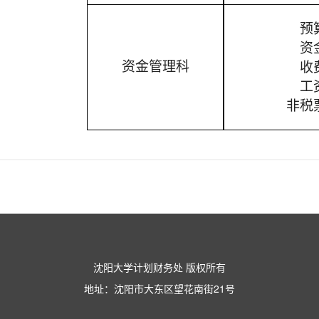
预
资
资金管理科
收
工
非税
沈阳大学计划财务处 版权所有
地址：沈阳市大东区望花南街21号