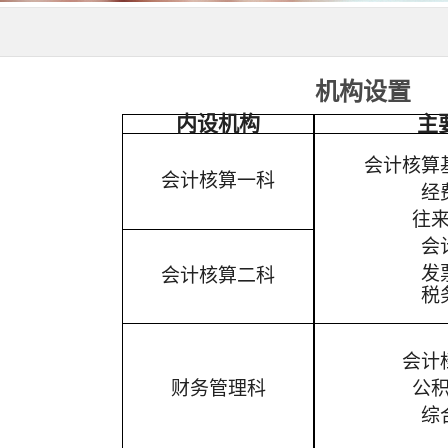
机构设置
内设机构
主
会计核算
会计核算一科
经
往
会
发
会计核算二科
税
会计
财务管理科
公
综